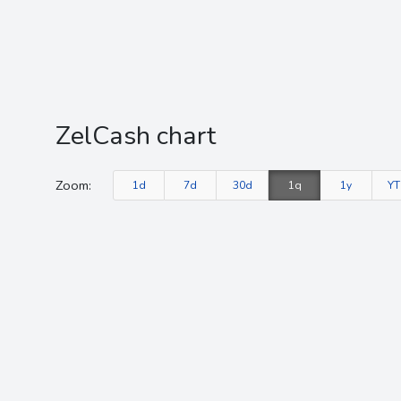
ZelCash chart
Zoom:
1d
7d
30d
1q
1y
Y