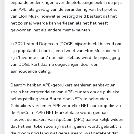
bepaalde bedenkingen over de plotselinge piek in de prijs
van APE, als gevolg van de verandering van het profiel
van Elon Musk, hoewel er bezorgdheid bestaat dat het
net zo snel waarde kan verliezen als het het heeft
gewonnen, net als andere meme-munten .
In 2021 stond Dogecoin (DOGE) bijvoorbeeld bekend om
zijn populariteit dankzij een tweet van Elon Musk die het
zijn 'favoriete munt' noemde. Helaas werd de prijsstijging
van DOGE kort daarna opgevangen door een
aanhoudende daling.
Daarom hebben APE-gebruikers manieren aanbevolen,
zoals het vergrendelen van APE-munten om de publieke
belangstelling voor Bored Ape NFT's te behouden.
Gebruikers verdienen APE voor elke NFT-aankoop die via
de ApeCoin (APE) NFT Marketplace wordt gedaan.
Hoewel de makers van ApeCoin (APE) aanvankelijk wilden
dat het een token zou zijn dat in games wordt gebruikt, is
die droom nog lang niet gerealiseerd, wat betekent dat