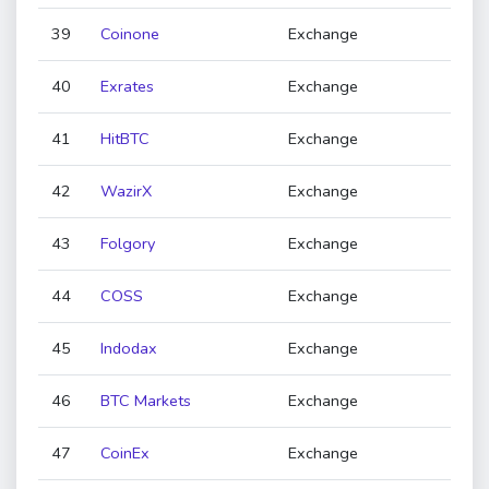
39
Coinone
Exchange
40
Exrates
Exchange
41
HitBTC
Exchange
42
WazirX
Exchange
43
Folgory
Exchange
44
COSS
Exchange
45
Indodax
Exchange
46
BTC Markets
Exchange
47
CoinEx
Exchange