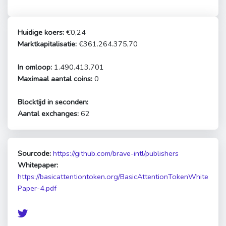
Huidige koers:
€0,24
Marktkapitalisatie:
€361.264.375,70
In omloop:
1.490.413.701
Maximaal aantal coins:
0
Blocktijd in seconden:
Aantal exchanges:
62
Sourcode:
https://github.com/brave-intl/publishers
Whitepaper:
https://basicattentiontoken.org/BasicAttentionTokenWhite
Paper-4.pdf