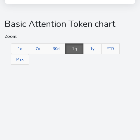
Basic Attention Token chart
Zoom:
1d
7d
30d
1q
1y
YTD
Max