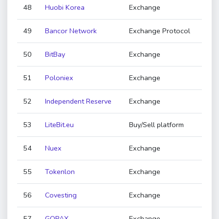
48
Huobi Korea
Exchange
49
Bancor Network
Exchange Protocol
50
BitBay
Exchange
51
Poloniex
Exchange
52
Independent Reserve
Exchange
53
LiteBit.eu
Buy/Sell platform
54
Nuex
Exchange
55
Tokenlon
Exchange
56
Covesting
Exchange
57
GOPAX
Exchange