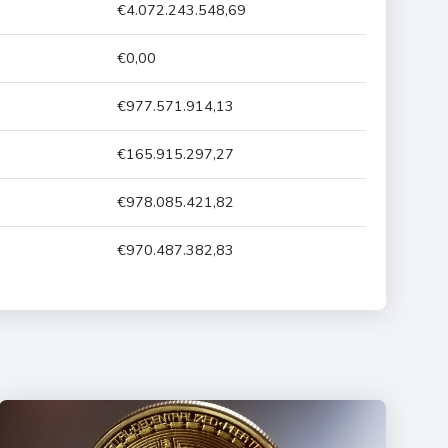
€4.072.243.548,69
€0,00
€977.571.914,13
€165.915.297,27
€978.085.421,82
€970.487.382,83