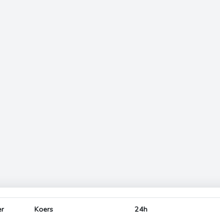
er
Koers
24h