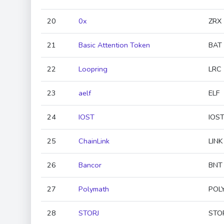
20
0x
ZRX
21
Basic Attention Token
BAT
22
Loopring
LRC
23
aelf
ELF
24
IOST
IOS
25
ChainLink
LINK
26
Bancor
BNT
27
Polymath
POL
28
STORJ
STO