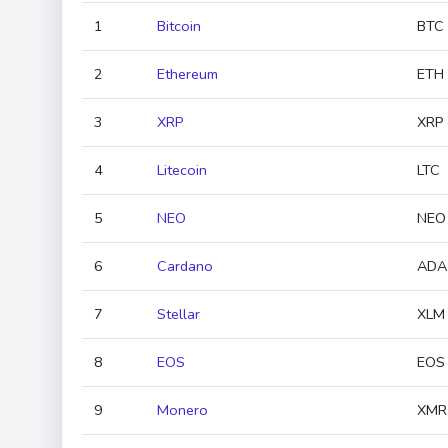
1
Bitcoin
BTC
2
Ethereum
ETH
3
XRP
XRP
4
Litecoin
LTC
5
NEO
NEO
6
Cardano
ADA
7
Stellar
XLM
8
EOS
EOS
9
Monero
XMR