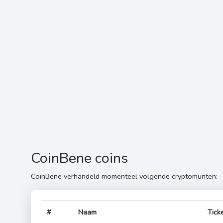
CoinBene coins
CoinBene verhandeld momenteel volgende cryptomunten:
#
Naam
Tick