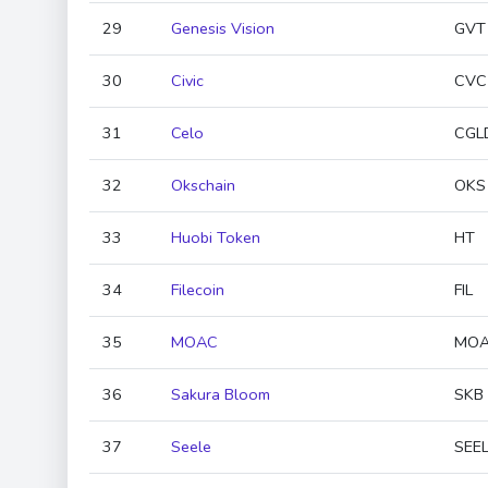
29
Genesis Vision
GVT
30
Civic
CVC
31
Celo
CGL
32
Okschain
OKS
33
Huobi Token
HT
34
Filecoin
FIL
35
MOAC
MO
36
Sakura Bloom
SKB
37
Seele
SEE