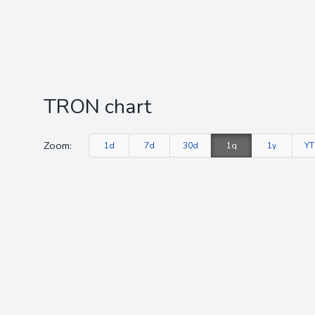
TRON chart
Zoom:
1d
7d
30d
1q
1y
Y