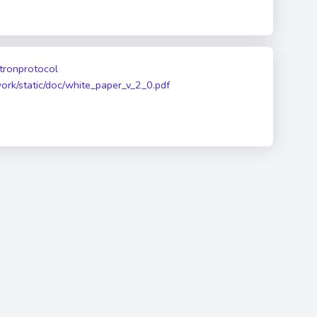
/tronprotocol
work/static/doc/white_paper_v_2_0.pdf